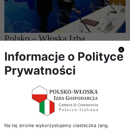
Polsko – Włoska Izba
Gospodarcza na Fiera del
x
Informacje o Polityce
Levante
Prywatności
13
październik
2020
Z wielką radością pragniemy poinformować, że w
dniach 3-11 października, we włoskim Bari odbyło
się...
Więcej
« Poprzednie
1
2
3
4
5
Na tej stronie wykorzystujemy ciasteczka (ang.