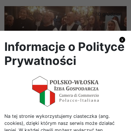
10
grudzień
x
Informacje o Polityce
Prywatności
Sardyńska kolacja
Więcej
Na tej stronie wykorzystujemy ciasteczka (ang.
cookies), dzięki którym nasz serwis może działać
Zobacz wszystkie Aktualności
lepiej. W każdej chwili możesz wyłączyć ten