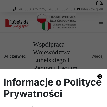
+48 608 375 275, +48 516 032 100
info
@
pwig.eu
Współpraca
Województwa
04
czerwiec
Więcej
Lubelskiego i
Regionu Lacjum
x
Informacje o Polityce
Polub Nas
Prywatności