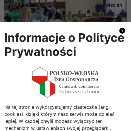
14
kwiecień
x
Informacje o Polityce
Prywatności
Misja biznesowa do Rzymu 28–30 września 2026
Więcej
Na tej stronie wykorzystujemy ciasteczka (ang.
cookies), dzięki którym nasz serwis może działać
Zobacz wszystkie Aktualności
lepiej. W każdej chwili możesz wyłączyć ten
Polub Nas
mechanizm w ustawieniach swojej przeglądarki.