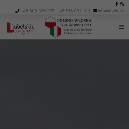
+48 608 375 275, +48 516 032 100
info
@
pwig.eu