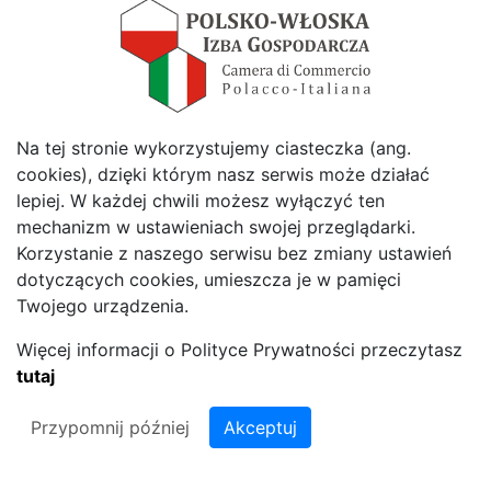
organizowała coroczne seminaria gospodarcze,
z udziałem przedstawicieli władz przedsiębiorstw
z obu krajów. Istotnie miejsce w działalności Izby
zajmowało organizowanie wizyt studyjnych
mających na celu informowanie o osiągnięciach
Na tej stronie wykorzystujemy ciasteczka (ang.
gospodarczych oraz naukowo-technicznych
cookies), dzięki którym nasz serwis może działać
gospodarki polskiej i włoskiej. 23 maja 2018 roku
lepiej. W każdej chwili możesz wyłączyć ten
w Lublinie odbyło się Nadzwyczajne Walne
mechanizm w ustawieniach swojej przeglądarki.
Zgromadzenie Polsko-Włoskiej Izby
Korzystanie z naszego serwisu bez zmiany ustawień
Gospodarczej, podczas którego Władze Izby
dotyczących cookies, umieszcza je w pamięci
Twojego urządzenia.
podjęły decyzję przeniesieniu siedziby Izby z
Warszawy do Lublina.
Więcej informacji o Polityce Prywatności przeczytasz
tutaj
Przypomnij później
Akceptuj