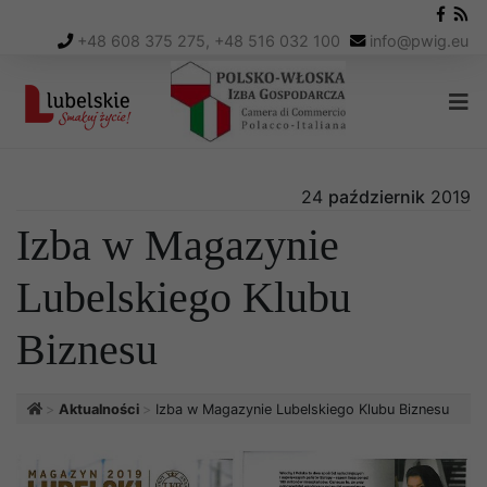
+48 608 375 275, +48 516 032 100
info
@
pwig.eu
24
październik
2019
Izba w Magazynie
Lubelskiego Klubu
Biznesu
Aktualności
Izba w Magazynie Lubelskiego Klubu Biznesu