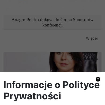
Artagro Polsko dołącza do Grona Sponsorów
konferencji
Więcej
30
październik
x
Informacje o Polityce
Prywatności