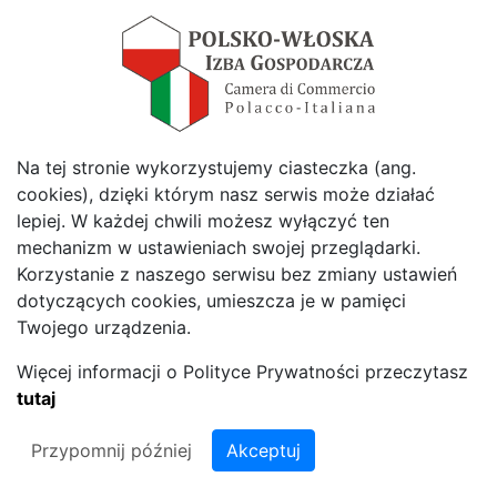
Wywiad z Panią Prezes Izabelą Byzdrą
Więcej
Na tej stronie wykorzystujemy ciasteczka (ang.
cookies), dzięki którym nasz serwis może działać
Zobacz wszystkie Aktualności
lepiej. W każdej chwili możesz wyłączyć ten
Polub Nas
mechanizm w ustawieniach swojej przeglądarki.
Korzystanie z naszego serwisu bez zmiany ustawień
dotyczących cookies, umieszcza je w pamięci
Twojego urządzenia.
Więcej informacji o Polityce Prywatności przeczytasz
tutaj
© 2026 Polska Włoska Izba Gospodarcza - Polska Włoska Izba
Przypomnij później
Akceptuj
Gospodarcza.