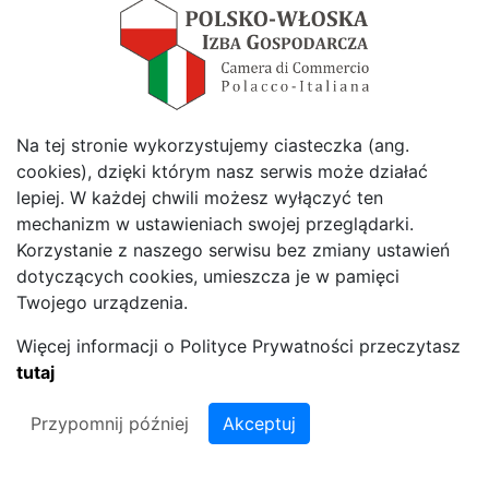
Na tej stronie wykorzystujemy ciasteczka (ang.
cookies), dzięki którym nasz serwis może działać
© 2026 Polska Włoska Izba Gospodarcza - Polska Włoska Izba
lepiej. W każdej chwili możesz wyłączyć ten
Gospodarcza.
mechanizm w ustawieniach swojej przeglądarki.
Projekt i wykonanie strony:
itlu sp. z o.o.
Korzystanie z naszego serwisu bez zmiany ustawień
dotyczących cookies, umieszcza je w pamięci
Twojego urządzenia.
Więcej informacji o Polityce Prywatności przeczytasz
tutaj
Przypomnij później
Akceptuj